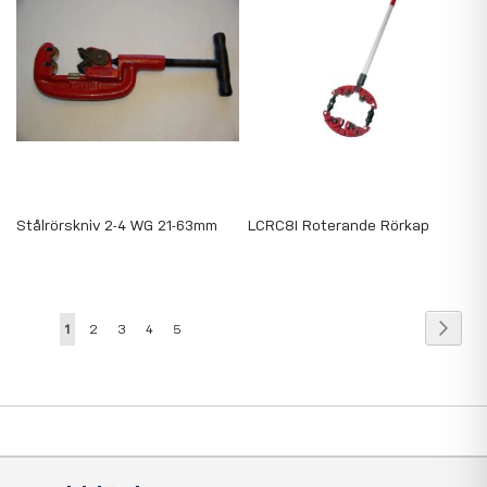
Stålrörskniv 2-4 WG 21-63mm
LCRC8I Roterande Rörkap
Page
Page
Nästa
You're
Page
Page
Page
Page
1
2
3
4
5
currently
reading
page