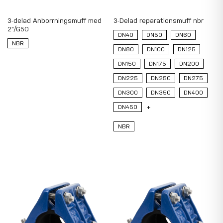
3-delad Anborrningsmuff med
3-Delad reparationsmuff nbr
2"/G50
DN40
DN50
DN60
NBR
DN80
DN100
DN125
DN150
DN175
DN200
DN225
DN250
DN275
DN300
DN350
DN400
DN450
+
NBR