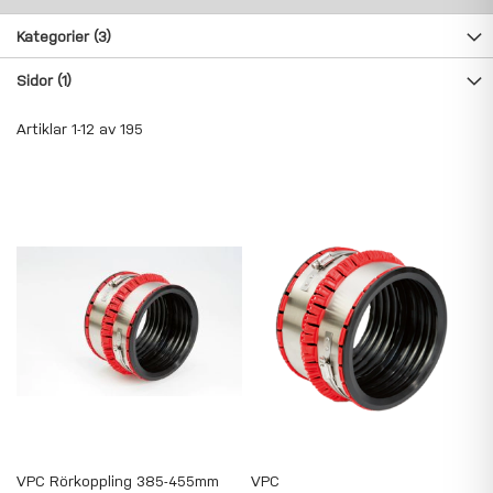
Kategorier
(3)
Sidor
(1)
Artiklar
1
-
12
av
195
VPC Rörkoppling 385-455mm
VPC