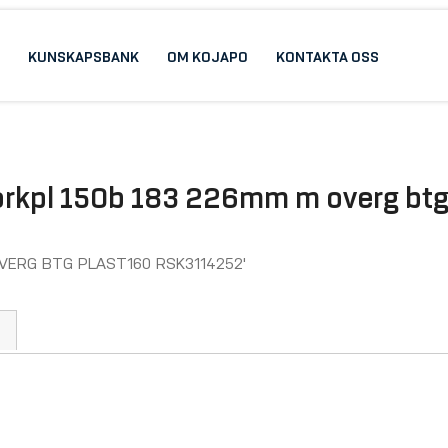
KUNSKAPSBANK
OM KOJAPO
KONTAKTA OSS
 rorkpl 150b 183 226mm m overg bt
OVERG BTG PLAST160 RSK3114252'