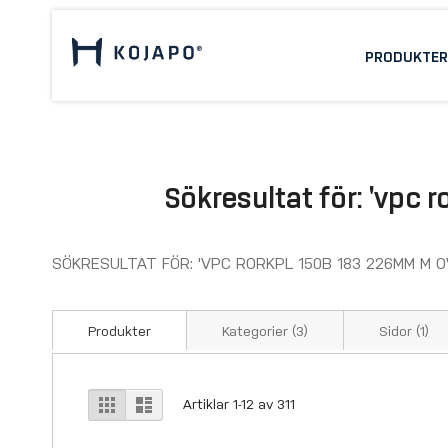
PRODUKTER
Sökresultat för: 'vpc
SÖKRESULTAT FÖR: 'VPC RORKPL 150B 183 226MM M 
Produkter
Kategorier
(3)
Sidor
(1)
View
Grid
List
Artiklar
1
-
12
av
311
as