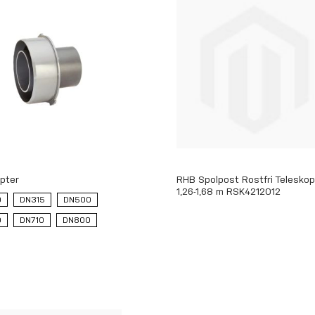
pter
RHB Spolpost Rostfri Teleskop
1,26-1,68 m RSK4212012
0
DN315
DN500
0
DN710
DN800