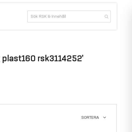
g plast160 rsk3114252'
SORTERA