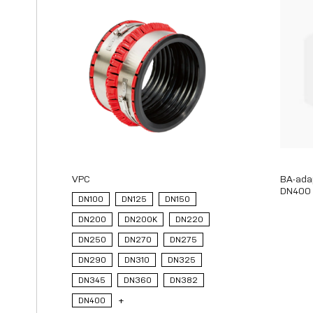
VPC
BA-ada
DN400
DN100
DN125
DN150
DN200
DN200K
DN220
DN250
DN270
DN275
DN290
DN310
DN325
DN345
DN360
DN382
DN400
+