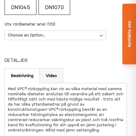
DN1045
DN1070
Kontakta oss
Utv. rördiameter ansl. (YD)
DETALJER
Beskrivning
Video
Med VPC®-rörkoppling kan rör av olika material med samma
nominella diameter anslutas till varandra på ett säkert och
tillförlitligt sätt och med bästa möjliga resultat - trots att
de har olika ytterdiametrar på grund av
konstruktionstypen! VPC®-rörkoppling består av en
reducerbar tätningshylsa av elastomergummi, en
centrerad reducerbar säkringsbur av plast och två rostfria
band för kraftutövning för att uppnå en jämn justering i
omkretsriktningen. Alltid med jämn vattengång.