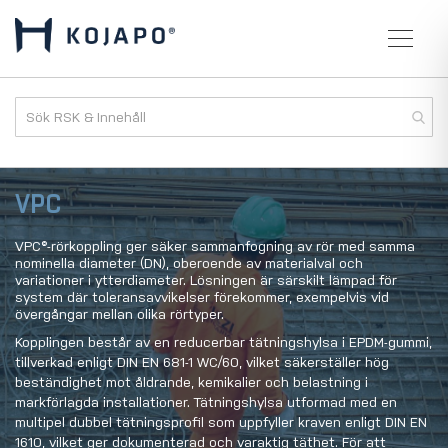
VPC
VPC®-rörkoppling ger säker sammanfogning av rör med samma
nominella diameter (DN), oberoende av materialval och
variationer i ytterdiameter. Lösningen är särskilt lämpad för
system där toleransavvikelser förekommer, exempelvis vid
övergångar mellan olika rörtyper.
Kopplingen består av en reducerbar tätningshylsa i EPDM-gummi,
tillverkad enligt DIN EN 681-1 WC/60, vilket säkerställer hög
beständighet mot åldrande, kemikalier och belastning i
markförlagda installationer. Tätningshylsa utformad med en
multipel dubbel tätningsprofil som uppfyller kraven enligt DIN EN
1610, vilket ger dokumenterad och varaktig täthet. För att