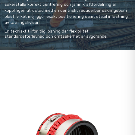
säkerställa korrekt centrering och jämn kraftfördelning är
kopplingen utrustad med en centriskt reducerbar säkringsbur i
plast, vilket möjliggör exakt positionering samt stabil infästning
av tätningshylsan.
En tekniskt tillförlitlig lösning där flexibilitet,
standardefterlevnad och driftsäkerhet är avgörande.