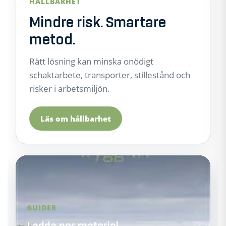
HÅLLBARHET
Mindre risk. Smartare
metod.
Rätt lösning kan minska onödigt
schaktarbete, transporter, stillestånd och
risker i arbetsmiljön.
Läs om hållbarhet
GUIDER
Ladda ner material