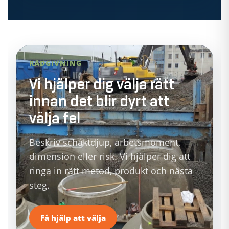
RÅDGIVNING
Vi hjälper dig välja rätt
innan det blir dyrt att
välja fel
Beskriv schaktdjup, arbetsmoment,
dimension eller risk. Vi hjälper dig att
ringa in rätt metod, produkt och nästa
steg.
Få hjälp att välja