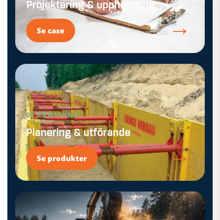
Projektering & upphandling
→
Se case
02 / LÖSNING
Planering & utförande
→
Se produkter