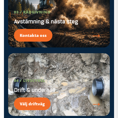
03 / RÅDGIVNING
Avstämning & nästa steg
→
Kontakta oss
04 / LIVSCYKEL
Drift & underhåll
→
Välj driftväg