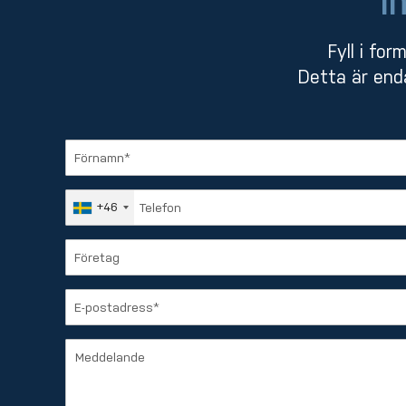
I
Fyll i for
Detta är enda
+46