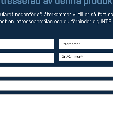
ntresserad av denna produk
muläret nedanför så återkommer vi till er så fort s
st en intresseanmälan och du förbinder dig INTE t