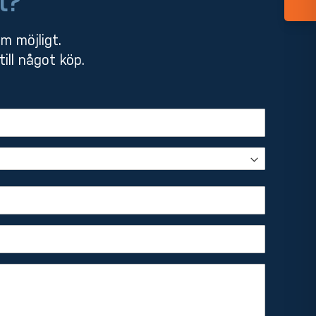
t?
om möjligt.
ill något köp.