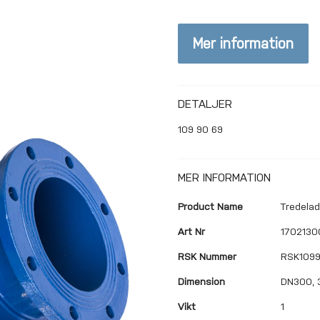
Mer information
DETALJER
109 90 69
MER INFORMATION
Mer
Product Name
Tredela
information
Art Nr
170213
RSK Nummer
RSK109
Dimension
DN300, 
Vikt
1