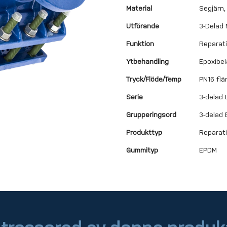
Material
Segjärn
Utförande
3-Delad
Funktion
Reparati
Ytbehandling
Epoxibe
Tryck/Flöde/Temp
PN16 flä
Serie
3-delad
Grupperingsord
3-delad
Produkttyp
Reparat
Gummityp
EPDM