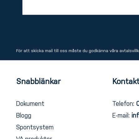
För att skicka mail till oss måste du godkänna våra
avtalsvill
Snabblänkar
Kontakt
Dokument
Telefon:
Blogg
E-mail:
in
Spontsystem