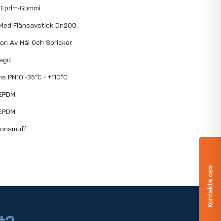
, Epdm-Gummi
 Med Flänsavstick Dn200
on Av Hål Och Sprickor
lagd
ns PN10 -35°C - +110°C
 EPDM
 EPDM
ionsmuff
Kontakta oss