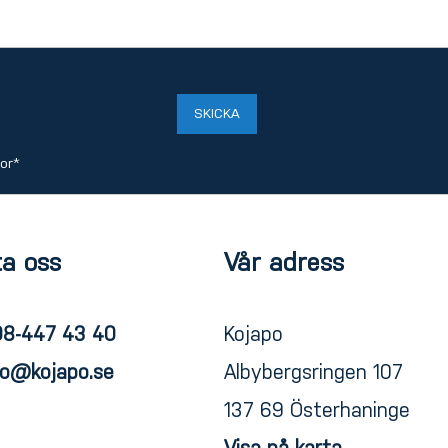
SKICKA
kor
*
a oss
Vår adress
08-447 43 40
Kojapo
fo@kojapo.se
Albybergsringen 107
137 69 Österhaninge