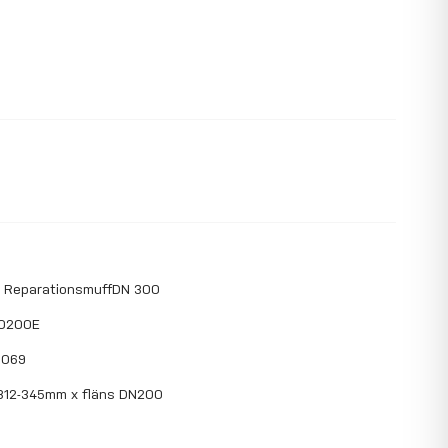
d ReparationsmuffDN 300
00200E
9069
312-345mm x fläns DN200