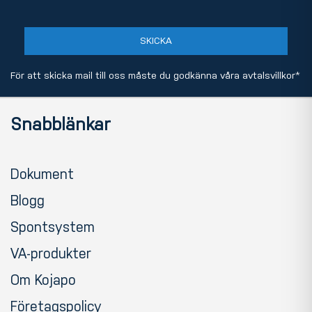
SKICKA
För att skicka mail till oss måste du godkänna våra
avtalsvillkor
*
Snabblänkar
Dokument
Blogg
Spontsystem
VA-produkter
Om Kojapo
Företagspolicy