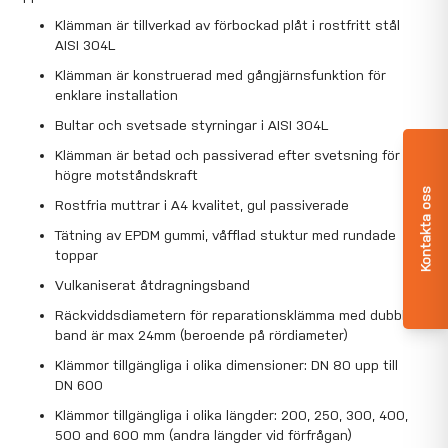
Klämman är tillverkad av förbockad plåt i rostfritt stål
AISI 304L
Klämman är konstruerad med gångjärnsfunktion för
enklare installation
Bultar och svetsade styrningar i AISI 304L
Klämman är betad och passiverad efter svetsning för
högre motståndskraft
Kontakta oss
Rostfria muttrar i A4 kvalitet, gul passiverade
Tätning av EPDM gummi, våfflad stuktur med rundade
toppar
Vulkaniserat åtdragningsband
Räckviddsdiametern för reparationsklämma med dubbla
band är max 24mm (beroende på rördiameter)
Klämmor tillgängliga i olika dimensioner: DN 80 upp till
DN 600
Klämmor tillgängliga i olika längder: 200, 250, 300, 400,
500 and 600 mm (andra längder vid förfrågan)