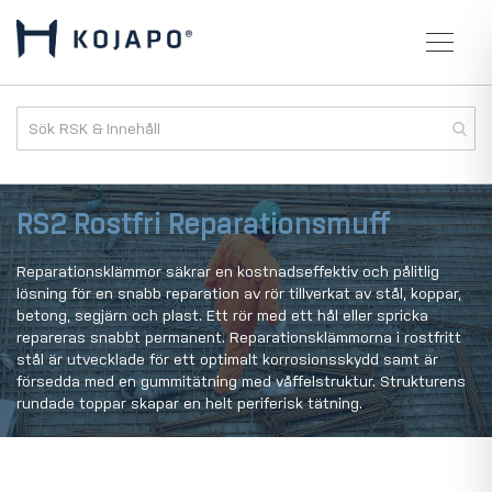
RS2 Rostfri Reparationsmuff
Reparationsklämmor säkrar en kostnadseffektiv och pålitlig
lösning för en snabb reparation av rör tillverkat av stål, koppar,
betong, segjärn och plast. Ett rör med ett hål eller spricka
repareras snabbt permanent. Reparationsklämmorna i rostfritt
stål är utvecklade för ett optimalt korrosionsskydd samt är
försedda med en gummitätning med våffelstruktur. Strukturens
rundade toppar skapar en helt periferisk tätning.