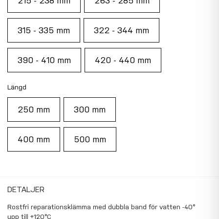
215 - 238 mm
263 - 285 mm
315 - 335 mm
322 - 344 mm
390 - 410 mm
420 - 440 mm
Längd
250 mm
300 mm
400 mm
500 mm
DETALJER
Rostfri reparationsklämma med dubbla band för vatten -40°
upp till +120°C