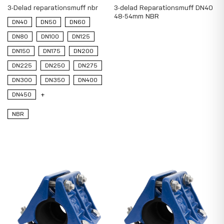
3-Delad reparationsmuff nbr
3-delad Reparationsmuff DN40
48-54mm NBR
DN40
DN50
DN60
DN80
DN100
DN125
DN150
DN175
DN200
DN225
DN250
DN275
DN300
DN350
DN400
DN450
+
NBR