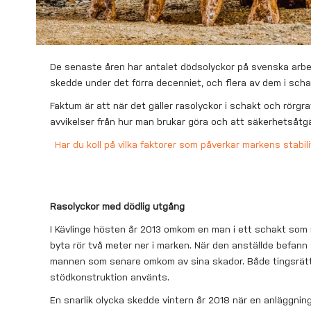
De senaste åren har antalet dödsolyckor på svenska arbet
skedde under det förra decenniet, och flera av dem i scha
Faktum är att när det gäller rasolyckor i schakt och rörgr
avvikelser från hur man brukar göra och att säkerhetsåtgär
Har du koll på vilka faktorer som påverkar markens stabili
Rasolyckor med dödlig utgång
I Kävlinge hösten år 2013 omkom en man i ett schakt som 
byta rör två meter ner i marken. När den anställde befann
mannen som senare omkom av sina skador. Både tingsrätt o
stödkonstruktion använts.
En snarlik olycka skedde vintern år 2018 när en anläggnin