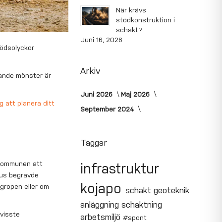
När krävs
stödkonstruktion i
schakt?
Juni 16, 2026
dödsolyckor
Arkiv
mande mönster är
Juni 2026
Maj 2026
g att planera ditt
September 2024
Taggar
 kommunen att
infrastruktur
rus begravde
kojapo
gropen eller om
schakt
geoteknik
anläggning
schaktning
 visste
arbetsmiljö
#spont