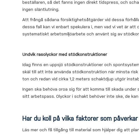
beställaren, så det fanns ingen direkt tidspress, och scha
ingen släntlutning.
Att frångå sådana försiktighetsåtgärder vid dessa förhålla
dessa fall kan vi enbart spekulera i, men vad vi vet är at
systematiskt arbetsmiljöarbete och använt sig av stödko
Undvik rasolyckor med stödkonstruktioner
Idag finns en uppsjö stödkonstruktioner och spontsystem 
skäl till att inte använda stödkonstruktion när minsta risk
ton och redan vid cirka 1,2 meters schaktdjup utgör insta
Ingen ska behöva oroa sig för att komma till skada under
sitt arbetspass. Olyckor i schakt behöver inte ske, de ka
Har du koll på vilka faktorer som påverkar
Läs mer och få tillgång till material som hjälper dig att pl