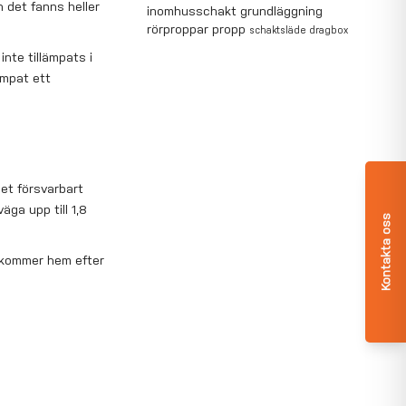
h det fanns heller
inomhusschakt
grundläggning
rörproppar
propp
schaktsläde
dragbox
nte tillämpats i
ämpat ett
et försvarbart
äga upp till 1,8
Kontakta oss
e kommer hem efter