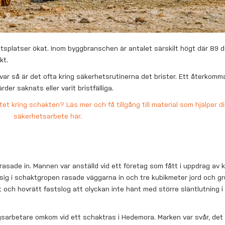
splatser ökat. Inom byggbranschen är antalet särskilt högt där 89 
kt.
avar så är det ofta kring säkerhetsrutinerna det brister. Ett återkom
der saknats eller varit bristfälliga.
tet kring schakten? Läs mer och få tillgång till material som hjälper di
säkerhetsarbete här.
rasade in. Mannen var anställd vid ett företag som fått i uppdrag av
 sig i schaktgropen rasade väggarna in och tre kubikmeter jord och g
ch hovrätt fastslog att olyckan inte hänt med större släntlutning i 
gsarbetare omkom vid ett schaktras i Hedemora. Marken var svår, det