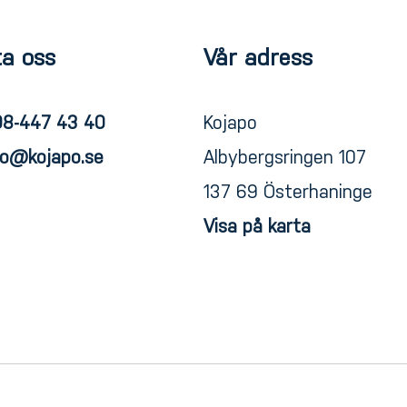
a oss
Vår adress
08-447 43 40
Kojapo
fo@kojapo.se
Albybergsringen 107
137 69 Österhaninge
Visa på karta