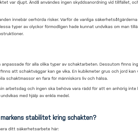
ktet var djupt. Ändå användes ingen skyddsanordning vid tillfället, oc
nden innebär oerhörda risker. Varför de vanliga säkerhetsåtgärderna i
t dessa typer av olyckor förmodligen hade kunnat undvikas om man till
nstruktioner.
anpassade för alla olika typer av schaktarbeten. Dessutom finns ing
 finns att schaktväggar kan ge vika. En kubikmeter grus och jord kan v
bila schaktmassor en fara för människors liv och hälsa.
 sin arbetsdag och ingen ska behöva vara rädd för att en anhörig int
n undvikas med hjälp av enkla medel.
 markens stabilitet kring schakten?
anera ditt säkerhetsarbete här: